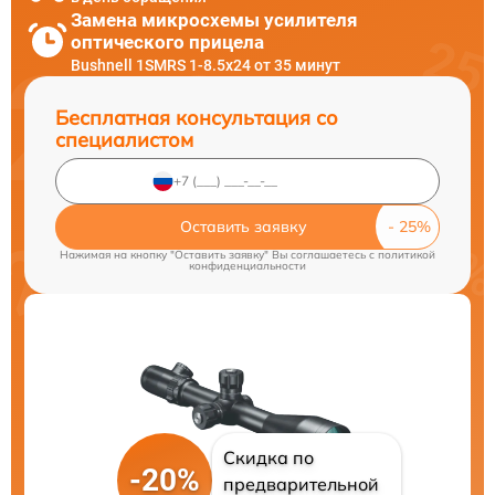
Замена микросхемы усилителя
оптического прицела
Bushnell 1SMRS 1-8.5x24 от 35 минут
Бесплатная консультация со
специалистом
Оставить заявку
Нажимая на кнопку "Оставить заявку" Вы соглашаетесь c
политикой
конфиденциальности
Скидка по
-20%
предварительной