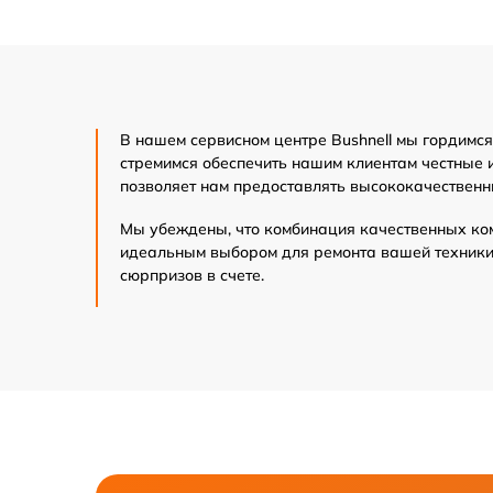
Прошивка (Обновл
Замена матрицы
В нашем сервисном центре Bushnell мы гордимс
стремимся обеспечить нашим клиентам честные 
Ремонт встроенног
позволяет нам предоставлять высококачественн
других устройств
Мы убеждены, что комбинация качественных ко
Замена аккумулят
идеальным выбором для ремонта вашей техники 
сюрпризов в счете.
Ремонт контроллер
Замена CORE
Ремонт Wi-Fi
Восстановление пи