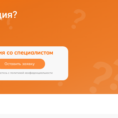
ция?
от 70 мин
оллера
от 70 мин
ия со специалистом
Оставить заявку
аетесь c
политикой конфиденциальности