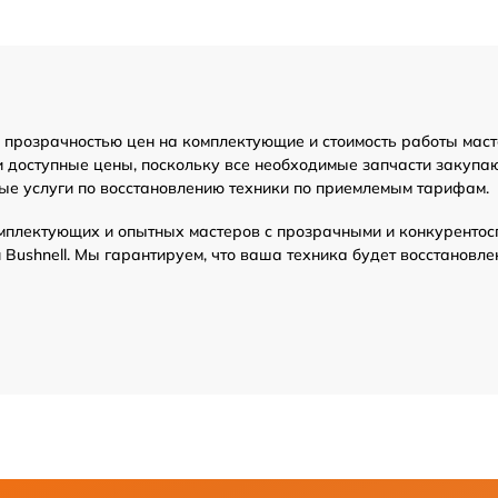
ение ПО)
от 70 мин
от 70 мин
я прозрачностью цен на комплектующие и стоимость работы мас
и доступные цены, поскольку все необходимые запчасти закупаю
о дальнометра и
от 70 мин
ые услуги по восстановлению техники по приемлемым тарифам.
мплектующих и опытных мастеров с прозрачными и конкурентос
ора
от 70 мин
Bushnell. Мы гарантируем, что ваша техника будет восстановле
ов
от 70 мин
от 70 мин
от 70 мин
тания
от 70 мин