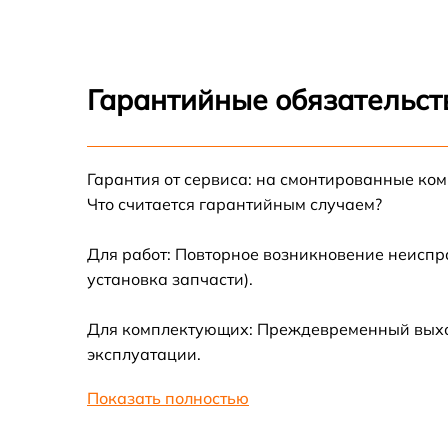
Замена корпуса
Гарантийные обязательст
Ремонт разъема
Замена ключей уп
Гарантия от сервиса: на смонтированные ко
Что считается гарантийным случаем?
Замена процессор
Для работ: Повторное возникновение неиспр
Ремонт электронно
установка запчасти).
Ремонт датчика си
Для комплектующих: Преждевременный выход
эксплуатации.
Калибровка и наст
тепловизора
Показать полностью
Замена USB порта