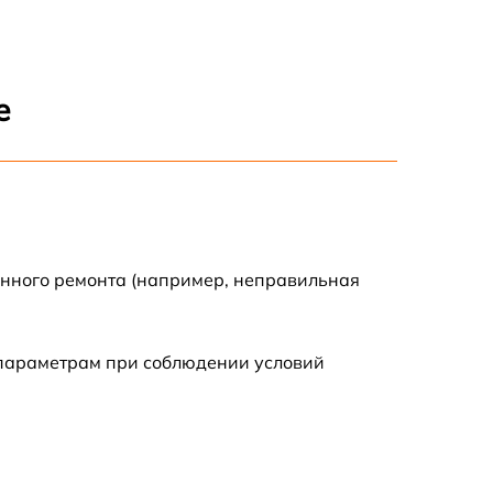
1250 р
е
590 р
590 р
650 р
енного ремонта (например, неправильная
1000 р
1550 р
 параметрам при соблюдении условий
750 р
590 р