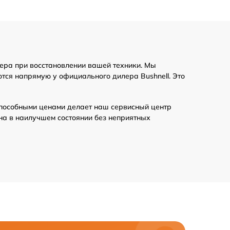
450 р
1100 р
тера при восстановлении вашей техники. Мы
тся напрямую у официального дилера Bushnell. Это
750 р
пособными ценами делает наш сервисный центр
590 р
на в наилучшем состоянии без неприятных
590 р
900 р
650 р
650 р