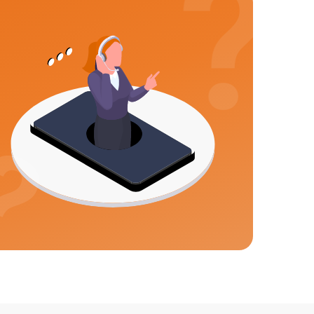
2000 р
650 р