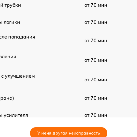
й трубки
от 70 мин
ы логики
от 70 мин
сле попадания
от 70 мин
вления
от 70 мин
 с улучшением
от 70 мин
крана)
от 70 мин
ы усилителя
от 70 мин
ия
от 70 мин
У меня другая неисправность