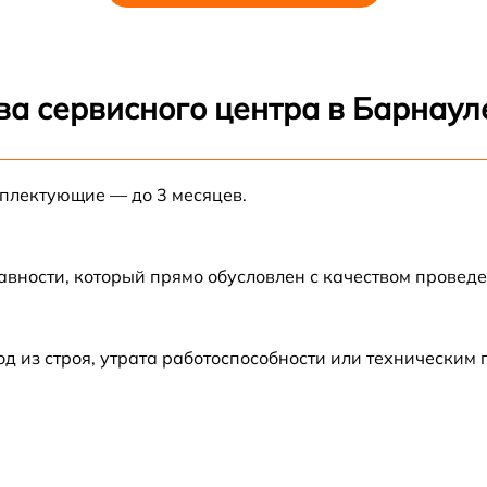
от 70 мин
ва сервисного центра в Барнаул
от 70 мин
равления
от 70 мин
мплектующие — до 3 месяцев.
а
от 70 мин
авности, который прямо обусловлен с качеством провед
-лучевой трубки
от 70 мин
нхроимпульсов
от 70 мин
 из строя, утрата работоспособности или техническим
ройка
от 70 мин
от 70 мин